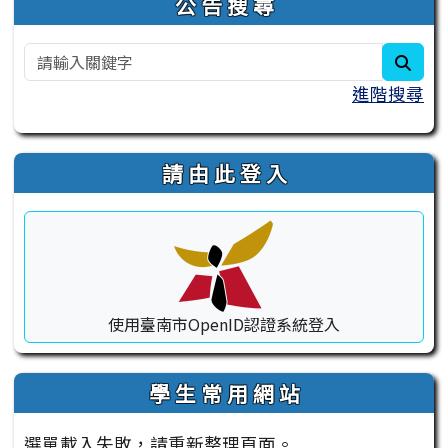
公 告 搜 尋
sear
進階搜尋
請 由 此 登 入
使用臺南市OpenID認證系統登入
學 生 常 用 網 站
選單載入失敗，請重新整理頁面。