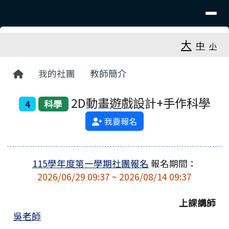
臺南市大新國小
導覽列
跳至主內容區
工具列
大
中
小
頁尾區域
主內容區域
回首頁
我的社團
教師簡介
2D動畫遊戲設計+手作科學
4
科學
我要報名
115學年度第一學期社團報名
報名期間：
2026/06/29 09:37 ~ 2026/08/14 09:37
上課講師
吳老師