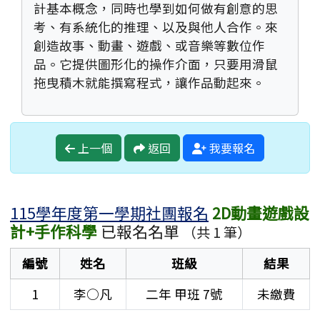
計基本概念，同時也學到如何做有創意的思
考、有系統化的推理、以及與他人合作。來
創造故事、動畫、遊戲、或音樂等數位作
品。它提供圖形化的操作介面，只要用滑鼠
拖曳積木就能撰寫程式，讓作品動起來。
上一個
返回
我要報名
115學年度第一學期社團報名
2D動畫遊戲設
計+手作科學
已報名名單
（共 1 筆）
編號
姓名
班級
結果
1
李○凡
二年
甲班
7號
未繳費