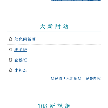
大 新 附 幼
◎
幼兒園首頁
◎
綿羊班
◎
企鵝班
◎
小熊班
幼兒園「大新附幼」完整內容
108 新 課 綱