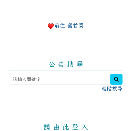
右邊區域內容
前往-舊首頁
公 告 搜 尋
searc
進階搜尋
請 由 此 登 入