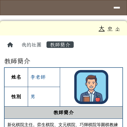
導覽列
臺南市大新國小
跳至主內容區
工具列
大
中
小
頁尾區域
主內容區域
回首頁
我的社團
教師簡介
教師簡介
姓名
李老師
性別
男
教師簡介
新化棋院主任。弈生棋院、文元棋院、巧輝棋院等圍棋教練