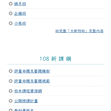
◎
綿羊班
◎
企鵝班
◎
小熊班
幼兒園「大新附幼」完整內容
108 新 課 綱
◎
評量命題及審題機制
◎
評量命題及審題規範
◎
校本課程資源網
◎
公開授課計畫
◎
教科書版本