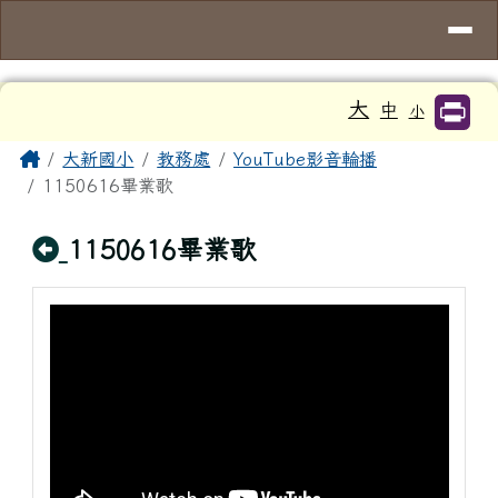
臺南市大新國小
導覽列
跳至主內容區
工具列
大
中
小
頁尾區域
主內容區域
Home
大新國小
教務處
YouTube影音輪播
1150616畢業歌
回上頁
1150616畢業歌