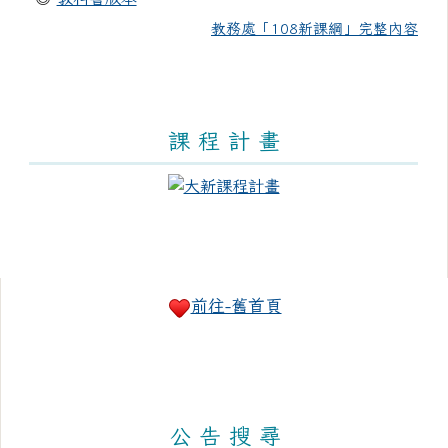
教務處「108新課綱」完整內容
課 程 計 畫
右邊區域內容
前往-舊首頁
公 告 搜 尋