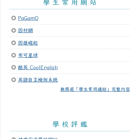
學 生 常 用 網 站
◎
PaGamO
◎
因材網
◎
因雄崛起
◎
布可星球
◎
酷英 CoolEnglish
◎
英語自主檢測系統
教務處「學生常用連結」完整內容
學 校 評 鑑