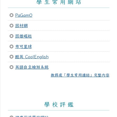
學 生 常 用 網 站
◎
PaGamO
◎
因材網
◎
因雄崛起
◎
布可星球
◎
酷英 CoolEnglish
◎
英語自主檢測系統
教務處「學生常用連結」完整內容
學 校 評 鑑