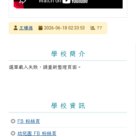
發布者
2026-06-18 02:33:53
王耀德
77
發布日期
瀏覽次數
左邊區域內容
學 校 簡 介
選單載入失敗，請重新整理頁面。
學 校 資 訊
◎
FB 粉絲頁
◎
幼兒園 FB 粉絲頁