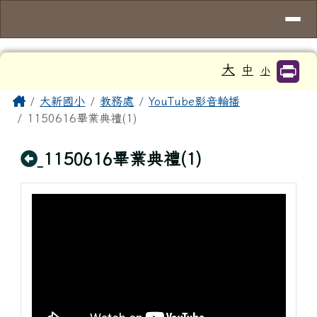
臺南市大新國小
導覽列
跳至主內容區
工具列
大
中
小
頁尾區域
主內容區域
Home
大新國小
教務處
YouTube影音輪播
1150616畢業典禮(1)
回上頁
1150616畢業典禮(1)