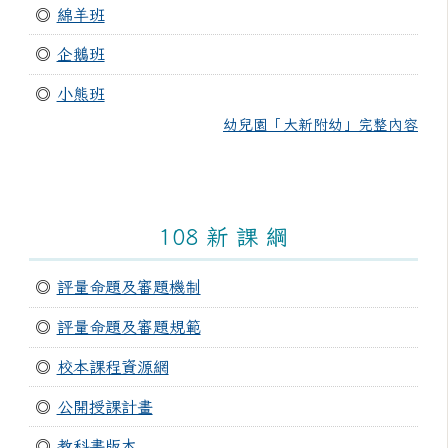
◎
綿羊班
◎
企鵝班
◎
小熊班
幼兒園「大新附幼」完整內容
108 新 課 綱
◎
評量命題及審題機制
◎
評量命題及審題規範
◎
校本課程資源網
◎
公開授課計畫
◎
教科書版本