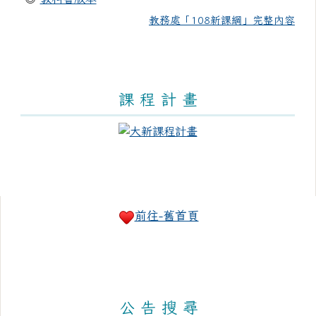
教務處「108新課綱」完整內容
課 程 計 畫
右邊區域內容
前往-舊首頁
公 告 搜 尋