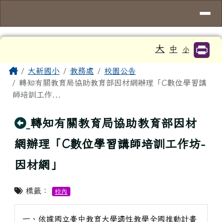
臺南市大新國小
導覽列
跳至主內容區
工具列
大
中
小
頁尾區域
主內容區域
Home
大新國小
教務處
校園公告
轉知有關教育局協助教育部因材網辦理「C數位學習講
師培訓工作...
回上頁
轉知有關教育局協助教育部因材
網辦理「C數位學習講師培訓工作坊-
因材網」
標籤：
校內
一、依據國立臺中教育大學適性教學全國推動計畫