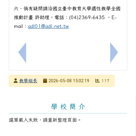
六、倘有疑問請洽國立臺中教育大學適性教學全國
推動計畫 許助理，電話：(04)2369-6435 ，E-
mail：
adl01@adl.net.tw
上一筆：轉知 115學年度學習扶助國小師資8小時認
下一筆：
發布者
2026-05-08 15:02:19
教學組長
117
發布日期
瀏覽次數
左邊區域內容
學 校 簡 介
選單載入失敗，請重新整理頁面。