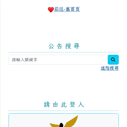
右邊區域內容
前往-舊首頁
公 告 搜 尋
searc
進階搜尋
請 由 此 登 入