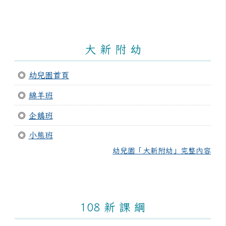
大 新 附 幼
◎
幼兒園首頁
◎
綿羊班
◎
企鵝班
◎
小熊班
幼兒園「大新附幼」完整內容
108 新 課 綱