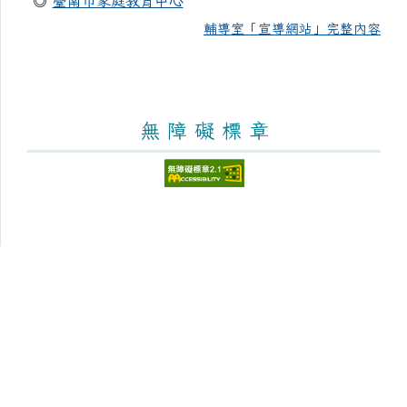
◎
臺南市家庭教育中心
輔導室「宣導網站」完整內容
無 障 礙 標 章
頁尾區域內容
臺南市新化區大新國民小學
Tainan Municipal Sinhua District Dasin Elementary School
學校地址：712 臺南市新化區太平街176號 [學區與地圖]
學校電話：(06)5982953 學校傳真：(06)5981726 [電話分
機]