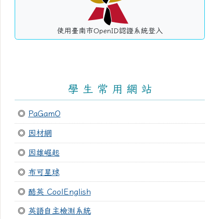
使用臺南市OpenID認證系統登入
學 生 常 用 網 站
◎
PaGamO
◎
因材網
◎
因雄崛起
◎
布可星球
◎
酷英 CoolEnglish
◎
英語自主檢測系統