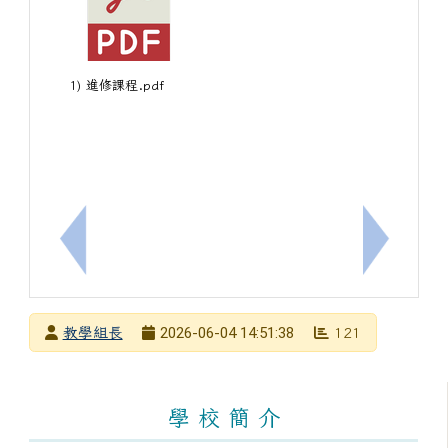
1) 進修課程.pdf
上一筆：轉知教育部「高級中等以下學校人工智慧使
下一筆：
發布者
2026-06-04 14:51:38
教學組長
121
發布日期
瀏覽次數
左邊區域內容
學 校 簡 介