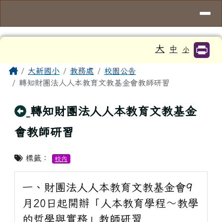
臺南市大新國小
導覽列
跳至主內容區
工具列
大
中
小
頁尾區域
主內容區域
Home
大新國小
教務處
校園公告
轉知財團法人人本教育文教基金會教師研習
回上頁
轉知財團法人人本教育文教基金
會教師研習
標籤：
校內
一、財團法人人本教育文教基金會9
月20日起開辦「人本教育學程～教學
的哲學與實務」教師研習