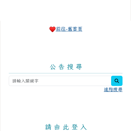
右邊區域內容
前往-舊首頁
公 告 搜 尋
searc
進階搜尋
請 由 此 登 入