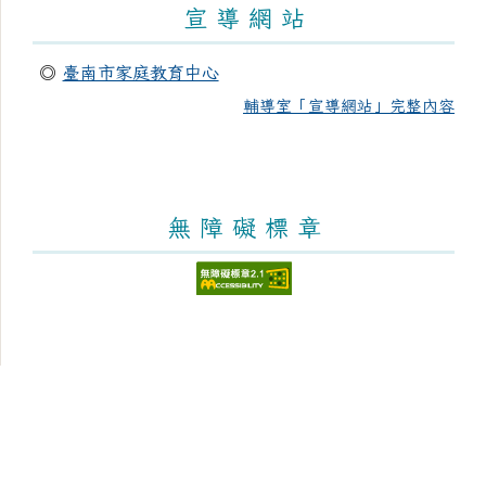
宣 導 網 站
◎
臺南市家庭教育中心
輔導室「宣導網站」完整內容
無 障 礙 標 章
頁尾區域內容
臺南市新化區大新國民小學
Tainan Municipal Sinhua District Dasin Elementary School
學校地址：712 臺南市新化區太平街176號 [學區與地圖]