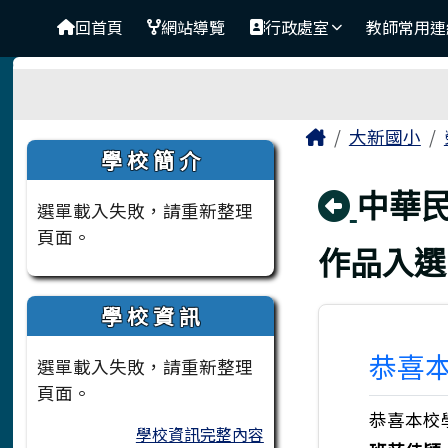
臺南市大新國小
導覽列
跳至主內容區
回首頁
網站導覽
行政處室
教師常用連
工具列
頁尾區域
主內容區
Home
大新國小
左邊區域內容
學 校 簡 介
回上
中華
選單載入失敗，請重新整理
頁面。
作品入選
學 校 資 訊
恭喜
選單載入失敗，請重新整理
頁面。
恭喜本校
學校資訊完整內容