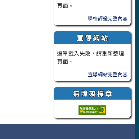
頁面。
學校評鑑完整內容
宣 導 網 站
選單載入失敗，請重新整理
頁面。
宣導網站完整內容
無 障 礙 標 章