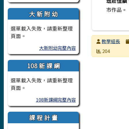
班莊佳頴
市作品。
大 新 附 幼
選單載入失敗，請重新整理
頁面。
發布者
教學組長
大新附幼完整內容
發布日期
瀏覽次數
204
108 新 課 綱
選單載入失敗，請重新整理
頁面。
108新課綱完整內容
課 程 計 畫