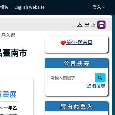
團報名
English Website
登入
大
中
小
作品入選
右邊區域內容
前往-舊首頁
品臺南市
公 告 搜 尋
search
進階搜尋
童畫展
請 由 此 登 入
、一年乙