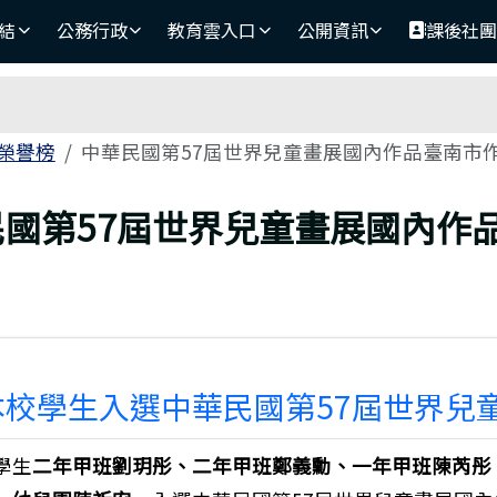
結
公務行政
教育雲入口
公開資訊
課後社
域
榮譽榜
中華民國第57屆世界兒童畫展國內作品臺南市
頁
民國第57屆世界兒童畫展國內作
本校學生入選中華民國第57屆世界兒
學生
二年甲班劉玥彤、二年甲班鄭義勳、一年甲班陳芮彤