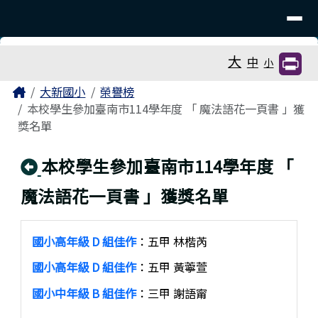
臺南市大新國小
導覽列
跳至主內容區
工具列
大
中
小
頁尾區域
主內容區域
Home
大新國小
榮譽榜
本校學生參加臺南市114學年度 「 魔法語花一頁書 」獲
獎名單
回上頁
本校學生參加臺南市114學年度 「
魔法語花一頁書 」獲獎名單
國小高年級 D 組佳作
：五甲 林楷芮
國小高年級 D 組佳作
：五甲 黃薴萱
國小中年級 B 組佳作
：三甲 謝語甯