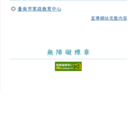
◎
臺南市家庭教育中心
宣導網站完整內容
無 障 礙 標 章
頁尾區域內容
臺南市新化區大新國民小學
Tainan Municipal Sinhua District Dasin Elementary School
學校地址：712 臺南市新化區太平街176號 [學區與地圖]
學校電話：(06)5982953 學校傳真：(06)5981726 [電話分