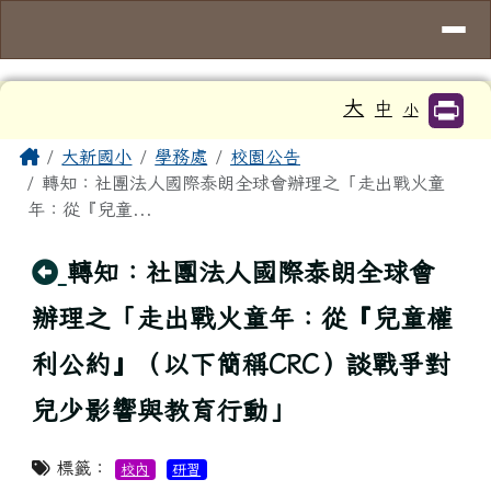
臺南市大新國小
導覽列
跳至主內容區
工具列
大
中
小
頁尾區域
主內容區域
Home
大新國小
學務處
校園公告
轉知：社團法人國際泰朗全球會辦理之「走出戰火童
年：從『兒童...
回上頁
轉知：社團法人國際泰朗全球會
辦理之「走出戰火童年：從『兒童權
利公約』（以下簡稱CRC）談戰爭對
兒少影響與教育行動」
標籤：
校內
研習