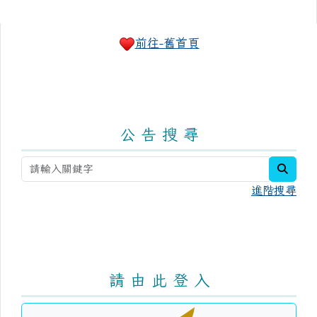
右邊區域內容
前往-舊首頁
公 告 搜 尋
searc
進階搜尋
請 由 此 登 入