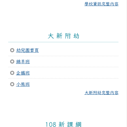
學校資訊完整內容
大 新 附 幼
◎
幼兒園首頁
◎
綿羊班
◎
企鵝班
◎
小熊班
大新附幼完整內容
108 新 課 綱