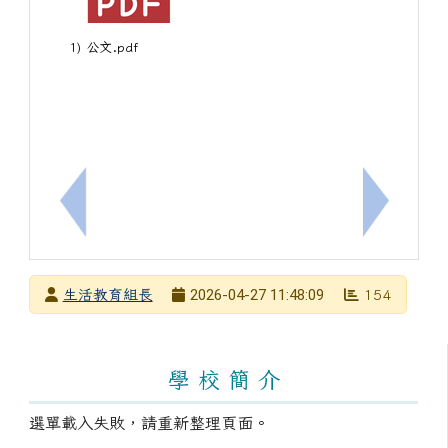
1) 公文.pdf
上一筆：轉知：臺南市政府文化局5月「劇場ART報
下一筆：
發布者
2026-04-27 11:48:09
生活教育組長
154
發布日期
瀏覽次數
左邊區域內容
學 校 簡 介
選單載入失敗，請重新整理頁面。