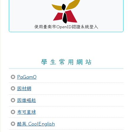
使用臺南市OpenID認證系統登入
學 生 常 用 網 站
◎
PaGamO
◎
因材網
◎
因雄崛起
◎
布可星球
◎
酷英 CoolEnglish