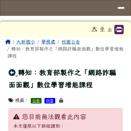
臺南市大新國小
導覽列
跳至主內容區
工具列
大
中
小
頁尾區域
主內容區域
Home
大新國小
學務處
校園公告
轉知：教育部製作之「網路詐騙面面觀」數位學習增能
課程
回上頁
轉知：教育部製作之「網路詐騙
面面觀」數位學習增能課程
標籤：
公告
研習
您目前無法觀看此內容
本文僅限以下群組讀取：