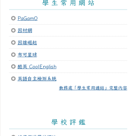
學 生 常 用 網 站
◎
PaGamO
◎
因材網
◎
因雄崛起
◎
布可星球
◎
酷英 CoolEnglish
◎
英語自主檢測系統
教務處「學生常用連結」完整內容
學 校 評 鑑