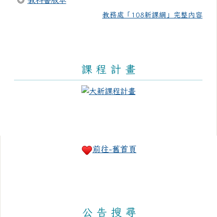
◎
教科書版本
教務處「108新課綱」完整內容
課 程 計 畫
右邊區域內容
前往-舊首頁
公 告 搜 尋