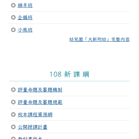
◎
綿羊班
◎
企鵝班
◎
小熊班
幼兒園「大新附幼」完整內容
108 新 課 綱
◎
評量命題及審題機制
◎
評量命題及審題規範
◎
校本課程資源網
◎
公開授課計畫