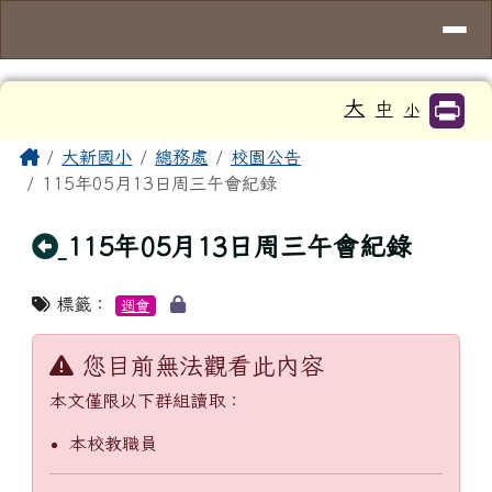
臺南市大新國小
導覽列
跳至主內容區
工具列
大
中
小
頁尾區域
主內容區域
Home
大新國小
總務處
校園公告
115年05月13日周三午會紀錄
回上頁
115年05月13日周三午會紀錄
標籤：
週會
您目前無法觀看此內容
本文僅限以下群組讀取：
本校教職員