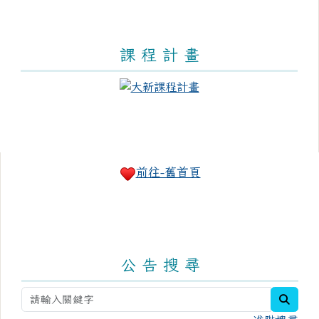
課 程 計 畫
右邊區域內容
前往-舊首頁
公 告 搜 尋
searc