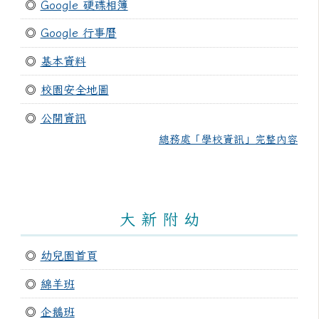
◎
Google 硬碟相簿
◎
Google 行事曆
◎
基本資料
◎
校園安全地圖
◎
公開資訊
總務處「學校資訊」完整內容
大 新 附 幼
◎
幼兒園首頁
◎
綿羊班
◎
企鵝班