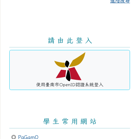
進階搜尋
請 由 此 登 入
使用臺南市OpenID認證系統登入
學 生 常 用 網 站
◎
PaGamO