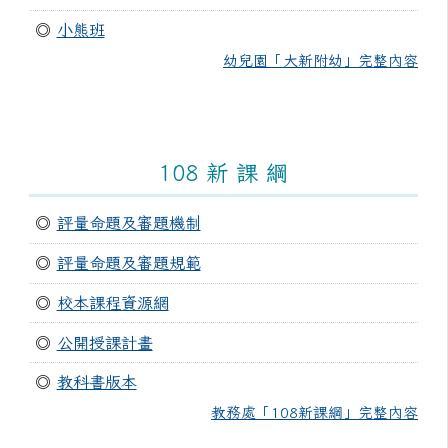
◎
小熊班
幼兒園「大新附幼」完整內容
108 新 課 綱
◎
評量命題及審題機制
◎
評量命題及審題規範
◎
校本課程資源網
◎
公開授課計畫
◎
教科書版本
教務處「108新課綱」完整內容