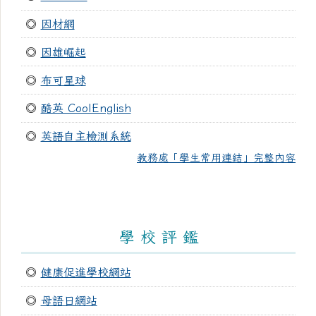
◎
因材網
◎
因雄崛起
◎
布可星球
◎
酷英 CoolEnglish
◎
英語自主檢測系統
教務處「學生常用連結」完整內容
學 校 評 鑑
◎
健康促進學校網站
◎
母語日網站