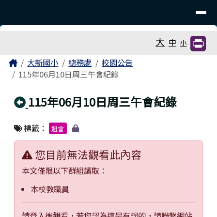
臺南市大新國小
導覽列
跳至主內容區
工具列
大
中
小
頁尾區域
主內容區域
Home
大新國小
總務處
校園公告
115年06月10日周三午會紀錄
回上頁
115年06月10日周三午會紀錄
標籤：
週會
您目前無法觀看此內容
本文僅限以下群組讀取：
本校教職員
請登入後觀看，若您認為這是有誤的，請聯繫網站