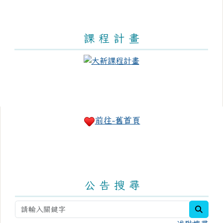
課 程 計 畫
右邊區域內容
前往-舊首頁
公 告 搜 尋
searc