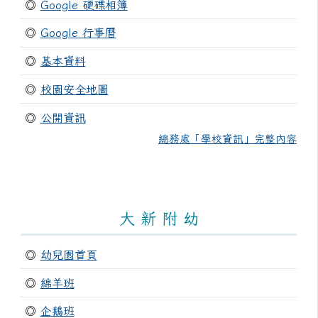
◎
Google 硬碟相簿
◎
Google 行事曆
◎
基本資料
◎
校園安全地圖
◎
公開資訊
總務處「學校資訊」完整內容
大 新 附 幼
◎
幼兒園首頁
◎
綿羊班
◎
企鵝班