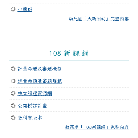
◎
小熊班
幼兒園「大新附幼」完整內容
108 新 課 綱
◎
評量命題及審題機制
◎
評量命題及審題規範
◎
校本課程資源網
◎
公開授課計畫
◎
教科書版本
教務處「108新課綱」完整內容