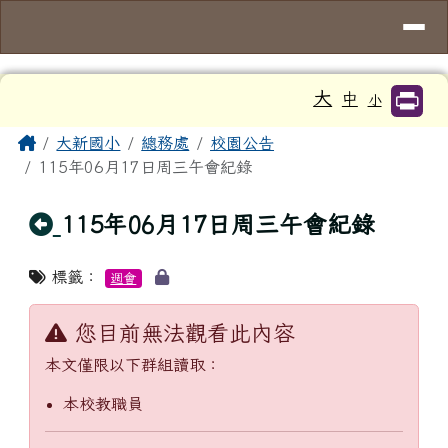
臺南市大新國小
導覽列
跳至主內容區
工具列
大
中
小
頁尾區域
主內容區域
Home
大新國小
總務處
校園公告
115年06月17日周三午會紀錄
回上頁
115年06月17日周三午會紀錄
標籤：
週會
您目前無法觀看此內容
本文僅限以下群組讀取：
本校教職員