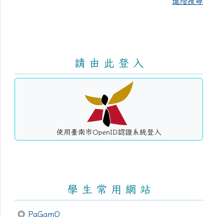
進階搜尋
請 由 此 登 入
使用臺南市OpenID認證系統登入
學 生 常 用 網 站
◎
PaGamO