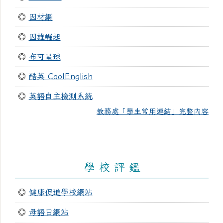
◎
因材網
◎
因雄崛起
◎
布可星球
◎
酷英 CoolEnglish
◎
英語自主檢測系統
教務處「學生常用連結」完整內容
學 校 評 鑑
◎
健康促進學校網站
◎
母語日網站