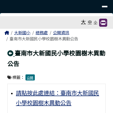
臺南市大新國小
導覽列
跳至主內容區
工具列
大
中
小
頁尾區域
主內容區域
Home
大新國小
總務處
公開資訊
臺南市大新國民小學校園樹木異動公告
回上頁
臺南市大新國民小學校園樹木異動
公告
標籤：
公開
請點按此處連結：臺南市大新國民
小學校園樹木異動公告