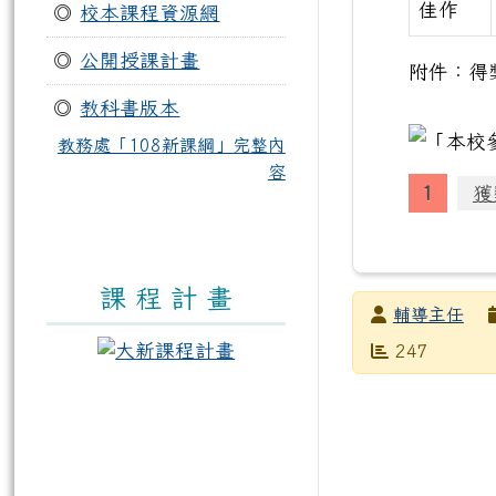
佳作
◎
校本課程資源網
◎
公開授課計畫
附件：得
◎
教科書版本
教務處「108新課綱」完整內
容
獲
課 程 計 畫
發布者
輔導主任
發布日期
瀏覽次數
247