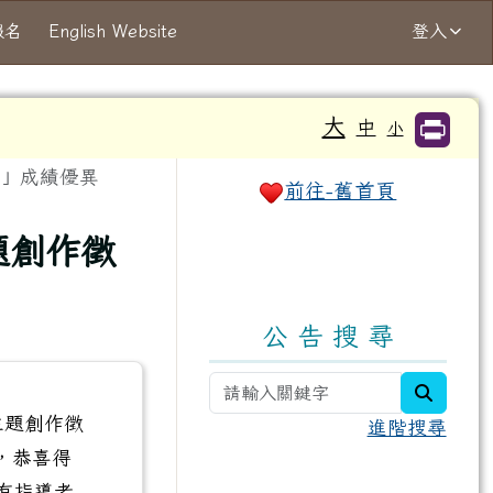
報名
English Website
登入
大
中
小
右邊區域內容
」成績優異
前往-舊首頁
題創作徵
公 告 搜 尋
search
主題創作徵
進階搜尋
，恭喜得
有指導老