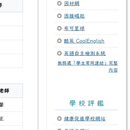
◎
因材網
師
◎
因雄崛起
◎
布可星球
◎
酷英 CoolEnglish
◎
英語自主檢測系統
教務處「學生常用連結」完整
內容
老師
學 校 評 鑑
馨
正
◎
健康促進學校網站