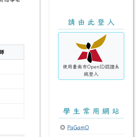
請 由 此 登 入
師
使用臺南市OpenID認證系
統登入
學 生 常 用 網 站
◎
PaGamO