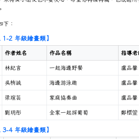
。
如下：
 1-2 年級繪畫類】
作者姓名
作品名稱
指導老
林紀言
一起海邊野餐
盧品馨
吳栯誠
海邊游泳趣
盧品馨
梁瑄芸
家庭協奏曲
盧品馨
劉玥彤
全家一起採葡萄
鄭橒箮
 3-4 年級繪畫類】