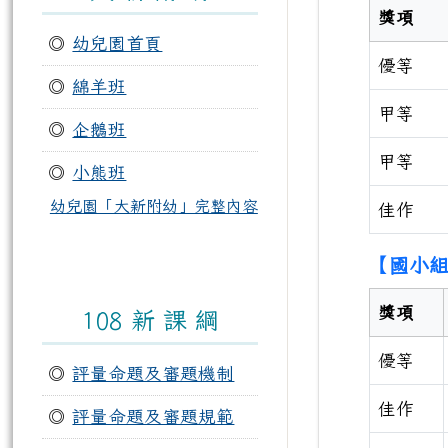
獎項
◎
幼兒園首頁
優等
◎
綿羊班
甲等
◎
企鵝班
甲等
◎
小熊班
幼兒園「大新附幼」完整內容
佳作
【國小組
獎項
108 新 課 綱
優等
◎
評量命題及審題機制
佳作
◎
評量命題及審題規範