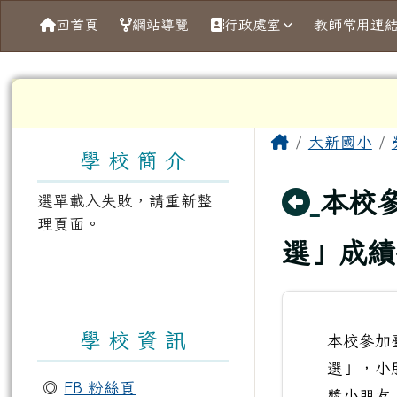
導覽列
跳至主內容區
臺南市大新國小
回首頁
網站導覽
行政處室
教師常用連
工具列
頁尾區域
左邊區域內容
主內容區
Home
大新國小
學 校 簡 介
回上
本校
選單載入失敗，請重新整
理頁面。
選」成績
學 校 資 訊
本校參加
選」，小
◎
FB 粉絲頁
獎小朋友