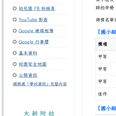
師的辛勞
◎
幼兒園 FB 粉絲頁
◎
YouTube 影音
得獎名單
◎
Google 硬碟相簿
【國小組
◎
Google 行事曆
獎項
◎
基本資料
甲等
◎
校園安全地圖
甲等
◎
公開資訊
甲等
總務處「學校資訊」完整內容
佳作
【國小組
大 新 附 幼