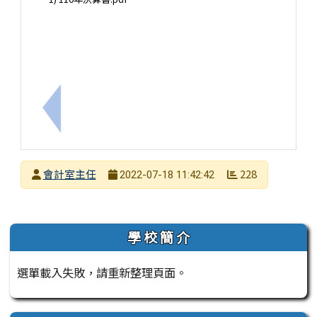
上一筆：111年決算書
發布者
會計室主任
228
2022-07-18 11:42:42
發布日期
瀏覽次數
左邊區域內容
學 校 簡 介
選單載入失敗，請重新整理頁面。