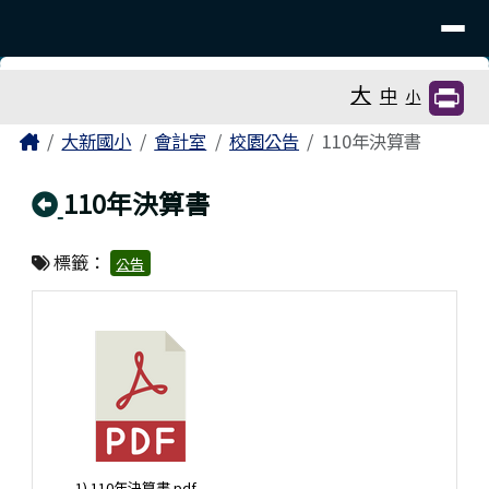
臺南市大新國小
導覽列
跳至主內容區
工具列
大
中
小
頁尾區域
主內容區域
Home
大新國小
會計室
校園公告
110年決算書
回上頁
110年決算書
標籤：
公告
1) 110年決算書.pdf