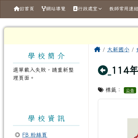
導覽列
跳至主內容區
臺南市大新國小
回首頁
網站導覽
行政處室
教師常用連
工具列
頁尾區域
左邊區域內容
主內容區
Home
大新國小
學 校 簡 介
回上
114
選單載入失敗，請重新整
理頁面。
標籤：
公告
學 校 資 訊
◎
FB 粉絲頁