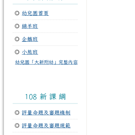
◎
幼兒園首頁
◎
綿羊班
◎
企鵝班
◎
小熊班
幼兒園「大新附幼」完整內容
108 新 課 綱
◎
評量命題及審題機制
◎
評量命題及審題規範