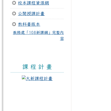
◎
校本課程資源網
◎
公開授課計畫
◎
教科書版本
教務處「108新課綱」完整內
容
課 程 計 畫