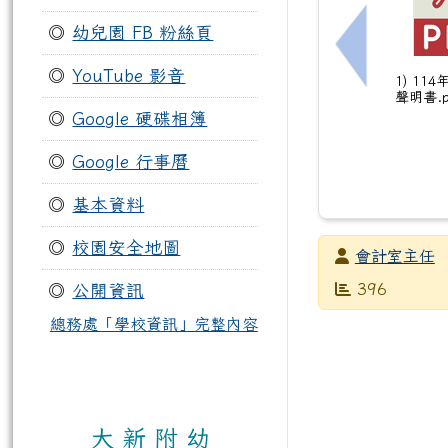
◎
幼兒園 FB 粉絲頁
上一筆：班
◎
YouTube 影音
1) 11
聲明書.p
◎
Google 硬碟相簿
◎
Google 行事曆
◎
基本資料
◎
校園安全地圖
發布者
會計室主任
發布日期
瀏覽次數
396
◎
公開資訊
總務處「學校資訊」完整內容
大 新 附 幼