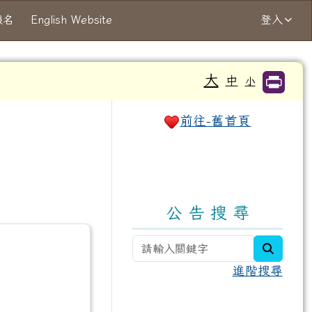
報名
English Website
登入
大
中
小
右邊區域內容
前往-舊首頁
公 告 搜 尋
search
進階搜尋