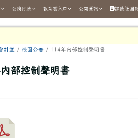
結
公務行政
教育雲入口
公開資訊
課後社團
域
會計室
校園公告
114年內部控制聲明書
頁
年內部控制聲明書