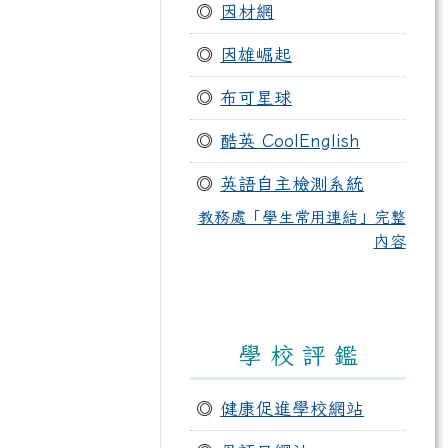
◎
因材網
◎
因雄崛起
◎
布可星球
◎
酷英 CoolEnglish
◎
英語自主檢測系統
教務處「學生常用連結」完整
內容
學 校 評 鑑
◎
健康促進學校網站