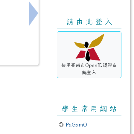
下一筆：114年決算書
請 由 此 登 入
使用臺南市OpenID認證系
統登入
學 生 常 用 網 站
◎
PaGamO