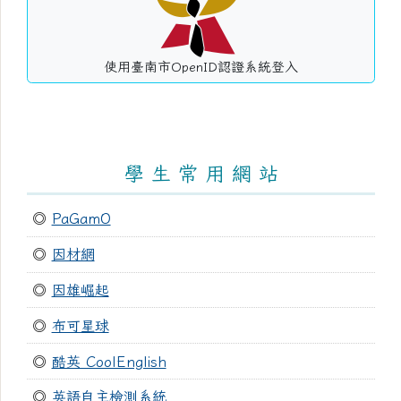
使用臺南市OpenID認證系統登入
學 生 常 用 網 站
◎
PaGamO
◎
因材網
◎
因雄崛起
◎
布可星球
◎
酷英 CoolEnglish
◎
英語自主檢測系統