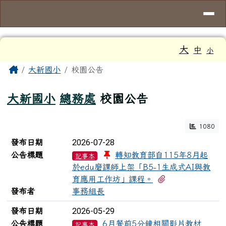
臺南市大新國小
導覽列
跳至主內容區
工具列
大
中
小
頁尾區域
主內容區域
Home
大新國小
校園公告
大新國小
總務處
校園公告
1080
新聞列表
2026-07-28
發布日期
公告標題
轉知教育部自115年8月起
記事本
於edu磨課師上架「B5-1生成式AI與教
有1個附檔
育應用工作坊」課程。
發布者
事務組長
2026-05-29
發布日期
公告標題
6月餐前5分鐘相關影片教材
記事本