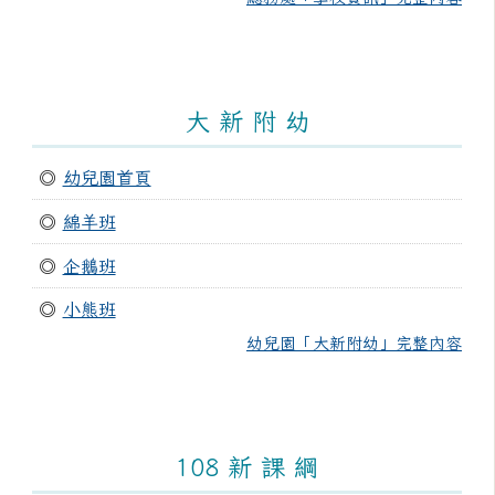
大 新 附 幼
◎
幼兒園首頁
◎
綿羊班
◎
企鵝班
◎
小熊班
幼兒園「大新附幼」完整內容
108 新 課 綱