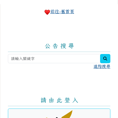
右邊區域內容
前往-舊首頁
公 告 搜 尋
searc
進階搜尋
請 由 此 登 入