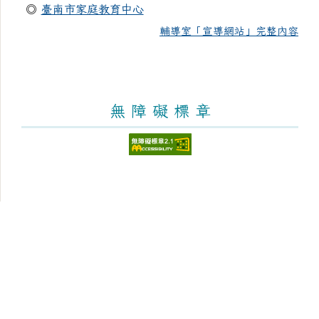
◎
臺南市家庭教育中心
輔導室「宣導網站」完整內容
無 障 礙 標 章
頁尾區域內容
臺南市新化區大新國民小學
Tainan Municipal Sinhua District Dasin Elementary School
學校地址：712 臺南市新化區太平街176號 [學區與地圖]
學校電話：(06)5982953 學校傳真：(06)5981726 [電話分
機]