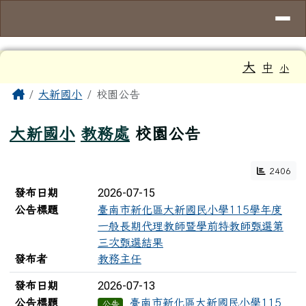
臺南市大新國小
導覽列
跳至主內容區
工具列
大
中
小
頁尾區域
主內容區域
Home
大新國小
校園公告
大新國小
教務處
校園公告
2406
新聞列表
2026-07-15
發布日期
公告標題
臺南市新化區大新國民小學115學年度
一般長期代理教師暨學前特教師甄選第
三次甄選結果
發布者
教務主任
2026-07-13
發布日期
公告標題
臺南市新化區大新國民小學115
公告