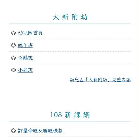
大 新 附 幼
◎
幼兒園首頁
◎
綿羊班
◎
企鵝班
◎
小熊班
幼兒園「大新附幼」完整內容
108 新 課 綱
◎
評量命題及審題機制