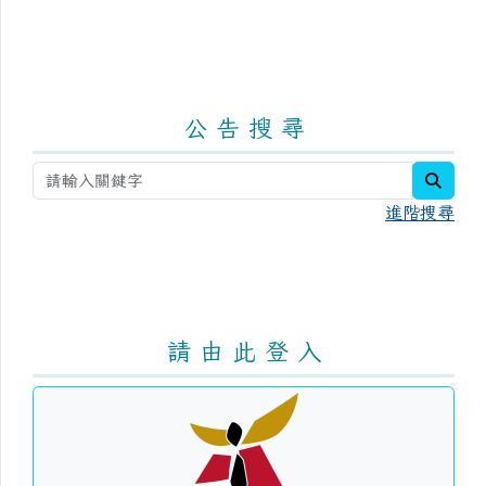
公 告 搜 尋
searc
進階搜尋
請 由 此 登 入