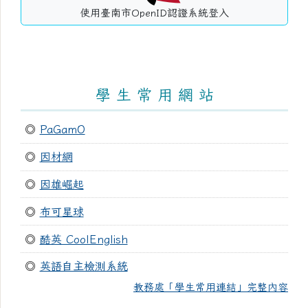
使用臺南市OpenID認證系統登入
學 生 常 用 網 站
◎
PaGamO
◎
因材網
◎
因雄崛起
◎
布可星球
◎
酷英 CoolEnglish
◎
英語自主檢測系統
教務處「學生常用連結」完整內容