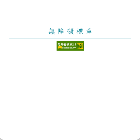
無 障 礙 標 章
頁尾區域內容
臺南市新化區大新國民小學
Tainan Municipal Sinhua District Dasin Elementary School
學校地址：712 臺南市新化區太平街176號 [學區與地圖]
學校電話：(06)5982953 學校傳真：(06)5981726 [電話分
機]