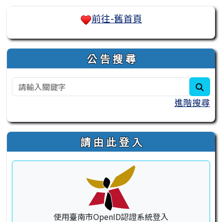
右邊區域內容
前往-舊首頁
公 告 搜 尋
sear
進階搜尋
請 由 此 登 入
使用臺南市OpenID認證系統登入