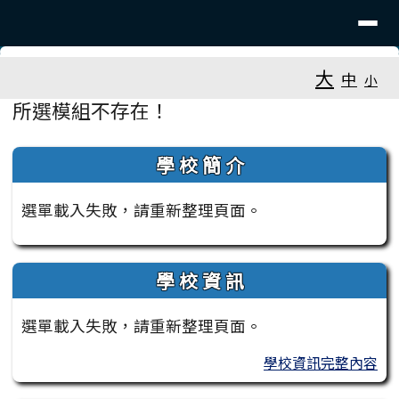
臺南市大新國小
導覽列
跳至主內容區
工具列
大
中
小
頁尾區域
主內容區域
所選模組不存在！
左邊區域內容
學 校 簡 介
選單載入失敗，請重新整理頁面。
學 校 資 訊
選單載入失敗，請重新整理頁面。
學校資訊完整內容