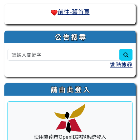
右邊區域內容
前往-舊首頁
公 告 搜 尋
sear
進階搜尋
請 由 此 登 入
使用臺南市OpenID認證系統登入