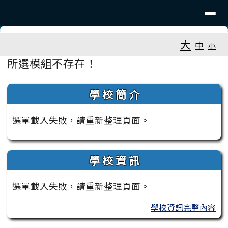
臺南市大新國小
導覽列
跳至主內容區
工具列
大
中
小
頁尾區域
主內容區域
所選模組不存在！
左邊區域內容
學 校 簡 介
選單載入失敗，請重新整理頁面。
學 校 資 訊
選單載入失敗，請重新整理頁面。
學校資訊完整內容