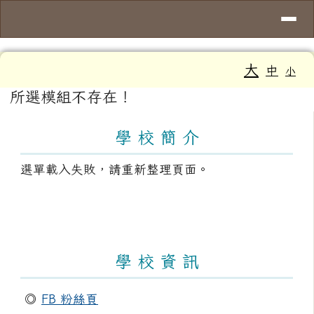
導覽列
臺南市大新國小
跳至主內容區
工具列
大
中
小
頁尾區域
主內容區域
所選模組不存在！
左邊區域內容
學 校 簡 介
選單載入失敗，請重新整理頁面。
學 校 資 訊
◎
FB 粉絲頁