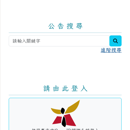
公 告 搜 尋
searc
進階搜尋
請 由 此 登 入