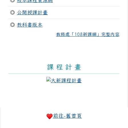
◎
校本課程資源網
◎
公開授課計畫
◎
教科書版本
教務處「108新課綱」完整內容
課 程 計 畫
右邊區域內容
前往-舊首頁