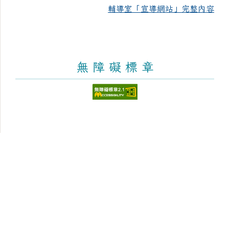
輔導室「宣導網站」完整內容
無 障 礙 標 章
頁尾區域內容
臺南市新化區大新國民小學
Tainan Municipal Sinhua District Dasin Elementary
School
學校地址：712 臺南市新化區太平街176號 [學區與地
圖]