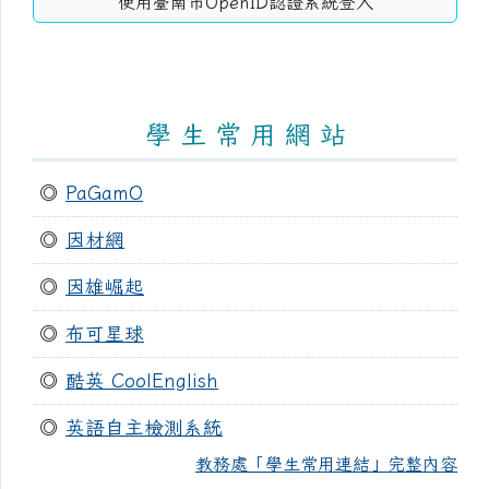
使用臺南市OpenID認證系統登入
學 生 常 用 網 站
◎
PaGamO
◎
因材網
◎
因雄崛起
◎
布可星球
◎
酷英 CoolEnglish
◎
英語自主檢測系統
教務處「學生常用連結」完整內容