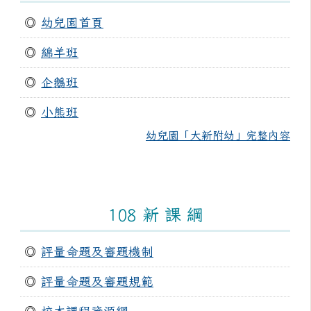
◎
幼兒園首頁
◎
綿羊班
◎
企鵝班
◎
小熊班
幼兒園「大新附幼」完整內容
108 新 課 綱
◎
評量命題及審題機制
◎
評量命題及審題規範