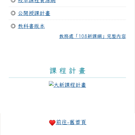
◎
校本課程資源網
◎
公開授課計畫
◎
教科書版本
教務處「108新課綱」完整內容
課 程 計 畫
右邊區域內容
前往-舊首頁