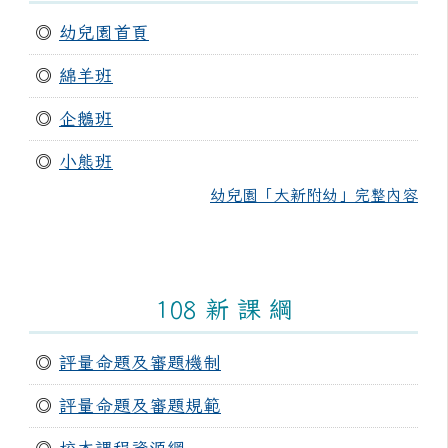
◎
幼兒園首頁
◎
綿羊班
◎
企鵝班
◎
小熊班
幼兒園「大新附幼」完整內容
108 新 課 綱
◎
評量命題及審題機制
◎
評量命題及審題規範