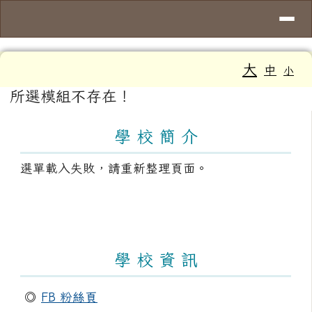
導覽列
臺南市大新國小
跳至主內容區
工具列
大
中
小
頁尾區域
主內容區域
所選模組不存在！
左邊區域內容
學 校 簡 介
選單載入失敗，請重新整理頁面。
學 校 資 訊
◎
FB 粉絲頁