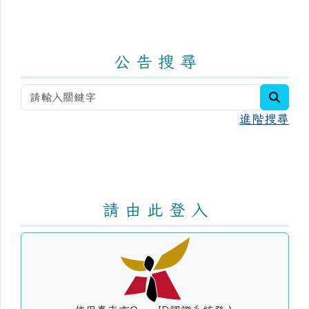
公 告 搜 尋
searc
進階搜尋
請 由 此 登 入