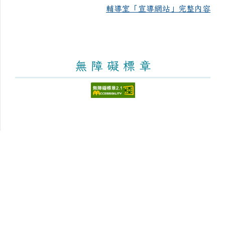
輔導室「宣導網站」完整內容
無 障 礙 標 章
頁尾區域內容
臺南市新化區大新國民小學
Tainan Municipal Sinhua District Dasin Elementary
School
學校地址：712 臺南市新化區太平街176號 [學區與地
圖]