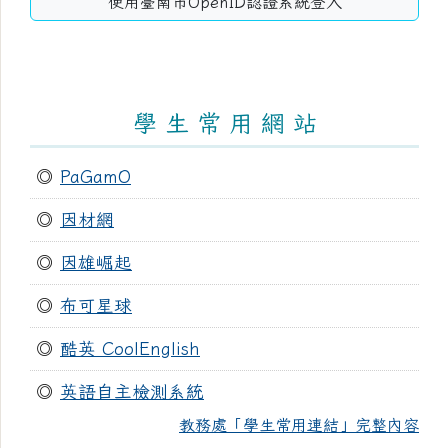
使用臺南市OpenID認證系統登入
學 生 常 用 網 站
◎
PaGamO
◎
因材網
◎
因雄崛起
◎
布可星球
◎
酷英 CoolEnglish
◎
英語自主檢測系統
教務處「學生常用連結」完整內容