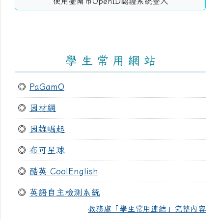
使用臺南市OpenID認證系統登入
學 生 常 用 網 站
◎
PaGamO
◎
因材網
◎
因雄崛起
◎
布可星球
◎
酷英 CoolEnglish
◎
英語自主檢測系統
教務處「學生常用連結」完整內容