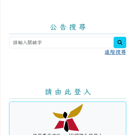
公 告 搜 尋
searc
進階搜尋
請 由 此 登 入