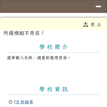
導覽列
臺南市大新國小
跳至主內容區
工具列
大
中
小
頁尾區域
主內容區域
所選模組不存在！
左邊區域內容
學 校 簡 介
選單載入失敗，請重新整理頁面。
學 校 資 訊
◎
FB 粉絲頁