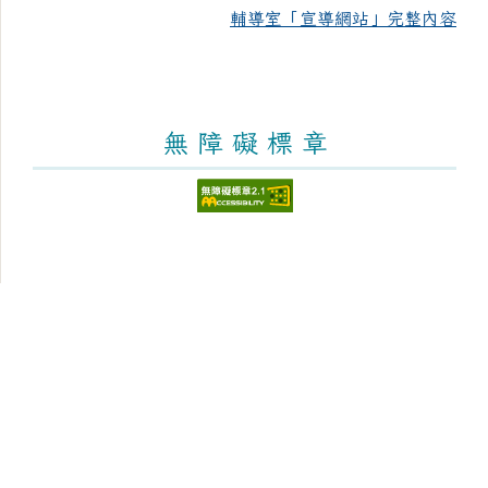
輔導室「宣導網站」完整內容
無 障 礙 標 章
頁尾區域內容
臺南市新化區大新國民小學
Tainan Municipal Sinhua District Dasin Elementary
School
學校地址：712 臺南市新化區太平街176號 [學區與地
圖]