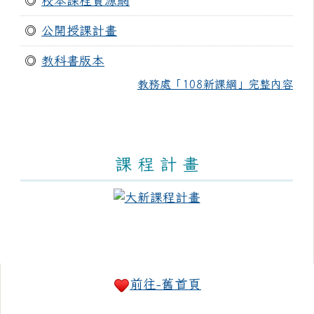
◎
校本課程資源網
◎
公開授課計畫
◎
教科書版本
教務處「108新課綱」完整內容
課 程 計 畫
右邊區域內容
前往-舊首頁