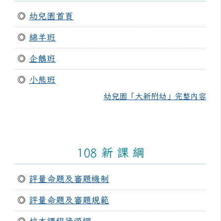
◎
幼兒園首頁
◎
綿羊班
◎
企鵝班
◎
小熊班
幼兒園「大新附幼」完整內容
108 新 課 綱
◎
評量命題及審題機制
◎
評量命題及審題規範