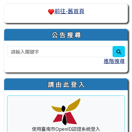
右邊區域內容
前往-舊首頁
公 告 搜 尋
sear
進階搜尋
請 由 此 登 入
使用臺南市OpenID認證系統登入