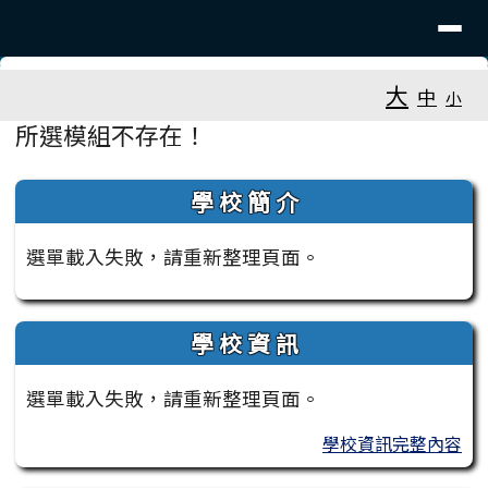
臺南市大新國小
導覽列
跳至主內容區
工具列
大
中
小
頁尾區域
主內容區域
所選模組不存在！
左邊區域內容
學 校 簡 介
選單載入失敗，請重新整理頁面。
學 校 資 訊
選單載入失敗，請重新整理頁面。
學校資訊完整內容