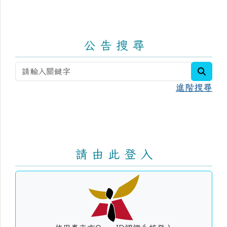
公 告 搜 尋
searc
進階搜尋
請 由 此 登 入