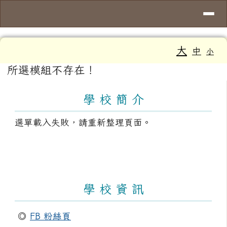
導覽列
臺南市大新國小
跳至主內容區
工具列
大
中
小
頁尾區域
主內容區域
所選模組不存在！
左邊區域內容
學 校 簡 介
選單載入失敗，請重新整理頁面。
學 校 資 訊
◎
FB 粉絲頁