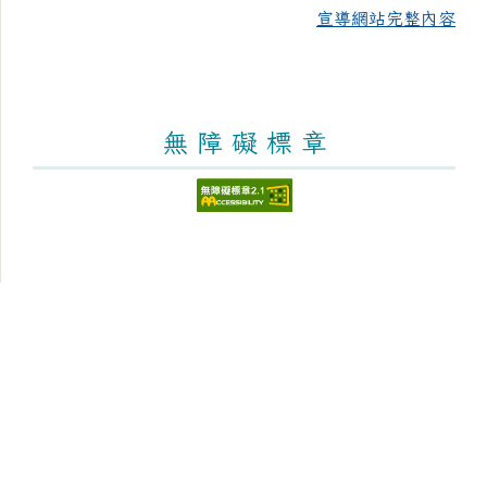
宣導網站完整內容
無 障 礙 標 章
頁尾區域內容
臺南市新化區大新國民小學
Tainan Municipal Sinhua District Dasin Elementary
School
學校地址：712 臺南市新化區太平街176號 [學區與地
圖]