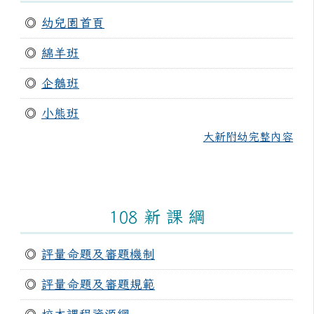
◎
幼兒園首頁
◎
綿羊班
◎
企鵝班
◎
小熊班
大新附幼完整內容
108 新 課 綱
◎
評量命題及審題機制
◎
評量命題及審題規範