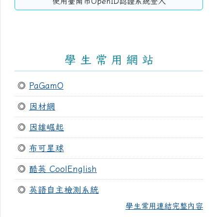
使用臺南市OpenID認證系統登入
學 生 常 用 網 站
◎
PaGamO
◎
因材網
◎
因雄崛起
◎
布可星球
◎
酷英 CoolEnglish
◎
英語自主檢測系統
學生常用連結完整內容