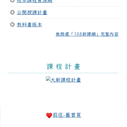
◎
校本課程資源網
◎
公開授課計畫
◎
教科書版本
教務處「108新課綱」完整內容
課 程 計 畫
右邊區域內容
前往-舊首頁