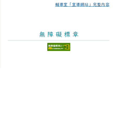
輔導室「宣導網站」完整內容
無 障 礙 標 章
頁尾區域內容
臺南市新化區大新國民小學
Tainan Municipal Sinhua District Dasin Elementary
School
學校地址：712 臺南市新化區太平街176號 [學區與地
圖]