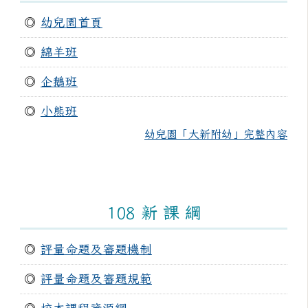
◎
幼兒園首頁
◎
綿羊班
◎
企鵝班
◎
小熊班
幼兒園「大新附幼」完整內容
108 新 課 綱
◎
評量命題及審題機制
◎
評量命題及審題規範