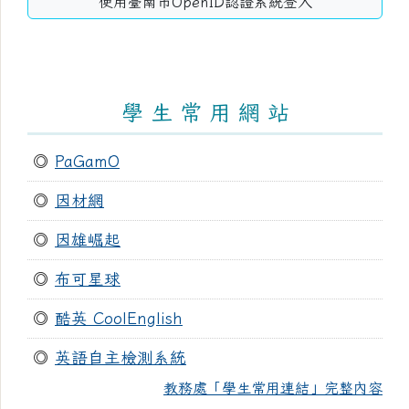
使用臺南市OpenID認證系統登入
學 生 常 用 網 站
◎
PaGamO
◎
因材網
◎
因雄崛起
◎
布可星球
◎
酷英 CoolEnglish
◎
英語自主檢測系統
教務處「學生常用連結」完整內容