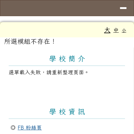
導覽列
臺南市大新國小
跳至主內容區
工具列
大
中
小
頁尾區域
主內容區域
所選模組不存在！
左邊區域內容
學 校 簡 介
選單載入失敗，請重新整理頁面。
學 校 資 訊
◎
FB 粉絲頁