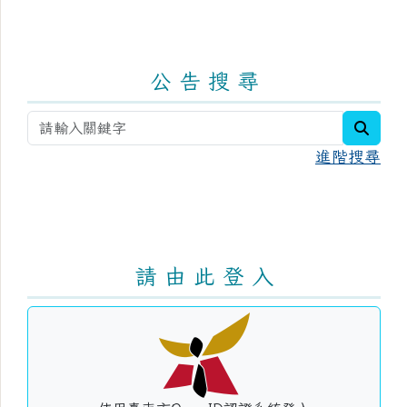
公 告 搜 尋
searc
進階搜尋
請 由 此 登 入