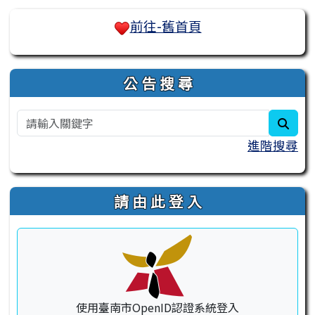
右邊區域內容
前往-舊首頁
公 告 搜 尋
sear
進階搜尋
請 由 此 登 入
使用臺南市OpenID認證系統登入