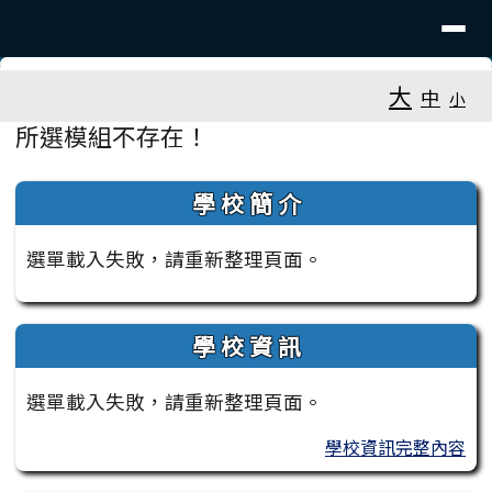
臺南市大新國小
導覽列
跳至主內容區
工具列
大
中
小
頁尾區域
主內容區域
所選模組不存在！
左邊區域內容
學 校 簡 介
選單載入失敗，請重新整理頁面。
學 校 資 訊
選單載入失敗，請重新整理頁面。
學校資訊完整內容