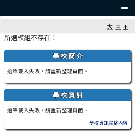
臺南市大新國小
導覽列
跳至主內容區
工具列
大
中
小
頁尾區域
主內容區域
所選模組不存在！
左邊區域內容
學 校 簡 介
選單載入失敗，請重新整理頁面。
學 校 資 訊
選單載入失敗，請重新整理頁面。
學校資訊完整內容