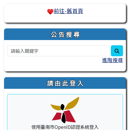
右邊區域內容
前往-舊首頁
公 告 搜 尋
sear
進階搜尋
請 由 此 登 入
使用臺南市OpenID認證系統登入