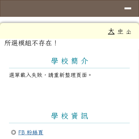
導覽列
臺南市大新國小
跳至主內容區
工具列
大
中
小
頁尾區域
主內容區域
所選模組不存在！
左邊區域內容
學 校 簡 介
選單載入失敗，請重新整理頁面。
學 校 資 訊
◎
FB 粉絲頁