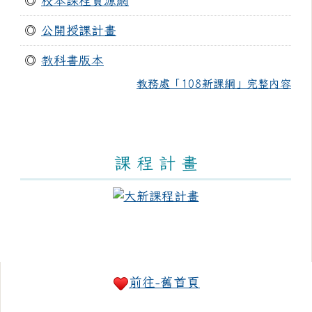
◎
校本課程資源網
◎
公開授課計畫
◎
教科書版本
教務處「108新課綱」完整內容
課 程 計 畫
右邊區域內容
前往-舊首頁