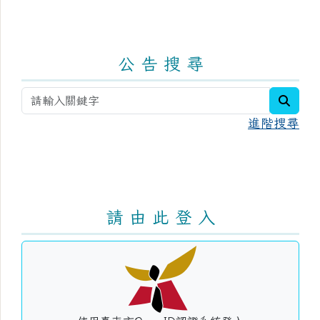
公 告 搜 尋
searc
進階搜尋
請 由 此 登 入