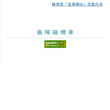
輔導室「宣導網站」完整內容
無 障 礙 標 章
頁尾區域內容
臺南市新化區大新國民小學
Tainan Municipal Sinhua District Dasin Elementary
School
學校地址：712 臺南市新化區太平街176號 [學區與地
圖]