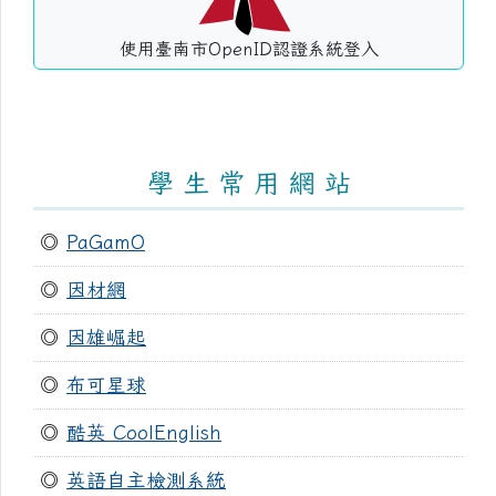
使用臺南市OpenID認證系統登入
學 生 常 用 網 站
◎
PaGamO
◎
因材網
◎
因雄崛起
◎
布可星球
◎
酷英 CoolEnglish
◎
英語自主檢測系統