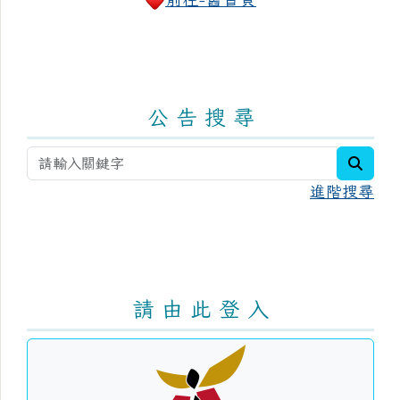
公 告 搜 尋
searc
進階搜尋
請 由 此 登 入