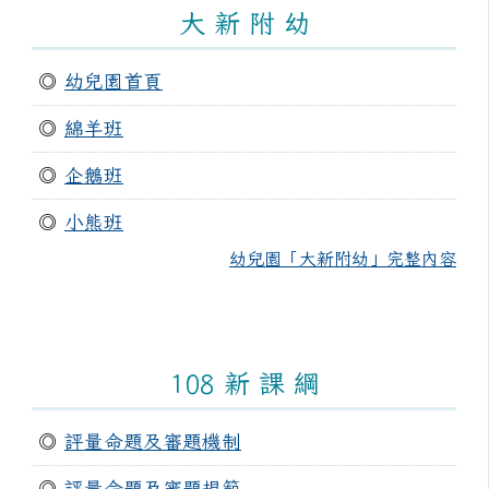
大 新 附 幼
◎
幼兒園首頁
◎
綿羊班
◎
企鵝班
◎
小熊班
幼兒園「大新附幼」完整內容
108 新 課 綱
◎
評量命題及審題機制
◎
評量命題及審題規範