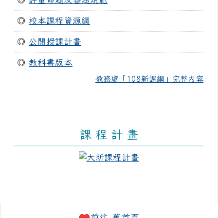
◎
校本課程資源網
◎
公開授課計畫
◎
教科書版本
教務處「108新課綱」完整內容
課 程 計 畫
右邊區域內容
前往-舊首頁