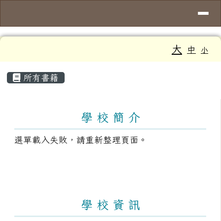
導覽列
臺南市大新國小
跳至主內容區
工具列
大
中
小
頁尾區域
主內容區域
所有書籍
左邊區域內容
All Books
學 校 簡 介
選單載入失敗，請重新整理頁面。
學 校 資 訊