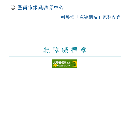
◎
臺南市家庭教育中心
輔導室「宣導網站」完整內容
無 障 礙 標 章
頁尾區域內容
臺南市新化區大新國民小學
Tainan Municipal Sinhua District Dasin Elementary
School
學校地址：712 臺南市新化區太平街176號 [學區與地