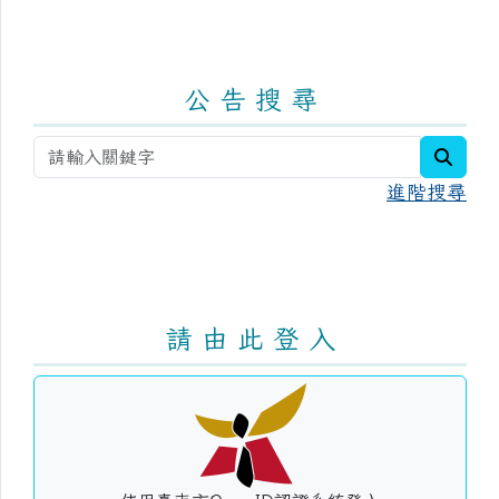
公 告 搜 尋
searc
進階搜尋
請 由 此 登 入