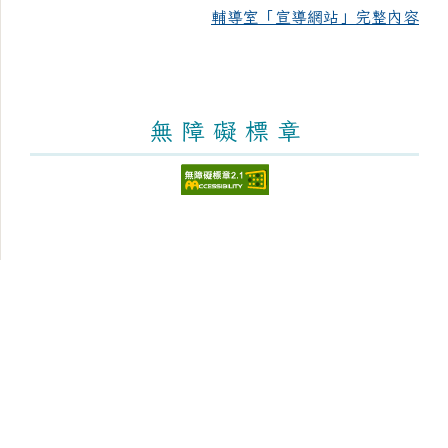
輔導室「宣導網站」完整內容
無 障 礙 標 章
頁尾區域內容
臺南市新化區大新國民小學
Tainan Municipal Sinhua District Dasin Elementary
School
學校地址：712 臺南市新化區太平街176號 [學區與地
圖]