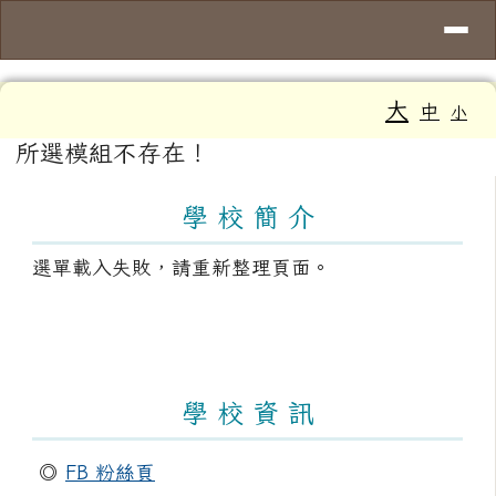
導覽列
臺南市大新國小
跳至主內容區
工具列
大
中
小
頁尾區域
主內容區域
所選模組不存在！
左邊區域內容
學 校 簡 介
選單載入失敗，請重新整理頁面。
學 校 資 訊
◎
FB 粉絲頁