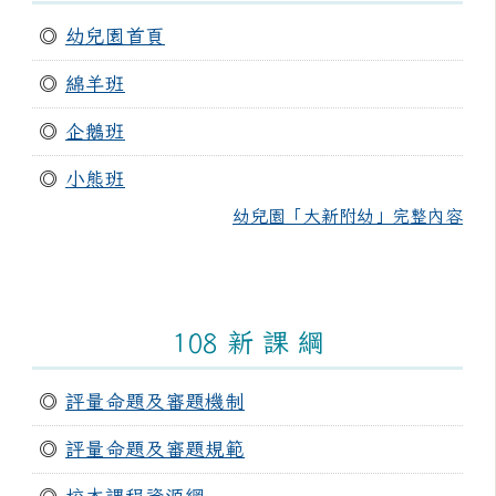
◎
幼兒園首頁
◎
綿羊班
◎
企鵝班
◎
小熊班
幼兒園「大新附幼」完整內容
108 新 課 綱
◎
評量命題及審題機制
◎
評量命題及審題規範