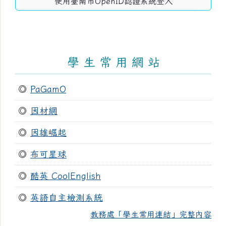
使用臺南市OpenID認證系統登入
學 生 常 用 網 站
◎
PaGamO
◎
因材網
◎
因雄崛起
◎
布可星球
◎
酷英 CoolEnglish
◎
英語自主檢測系統
教務處「學生常用連結」完整內容