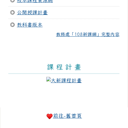
◎
校本課程資源網
◎
公開授課計畫
◎
教科書版本
教務處「108新課綱」完整內容
課 程 計 畫
右邊區域內容
前往-舊首頁