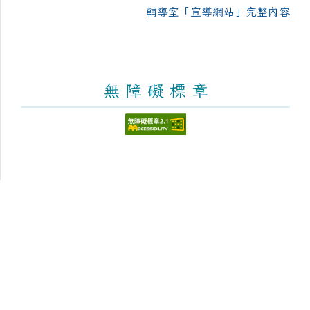
輔導室「宣導網站」完整內容
無 障 礙 標 章
頁尾區域內容
臺南市新化區大新國民小學
Tainan Municipal Sinhua District Dasin Elementary
School
學校地址：712 臺南市新化區太平街176號 [學區與地
圖]