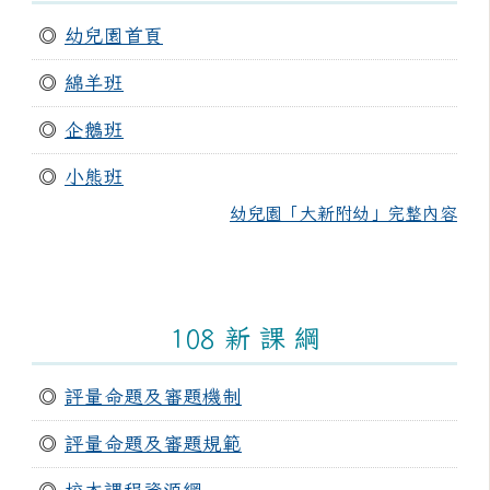
◎
幼兒園首頁
◎
綿羊班
◎
企鵝班
◎
小熊班
幼兒園「大新附幼」完整內容
108 新 課 綱
◎
評量命題及審題機制
◎
評量命題及審題規範