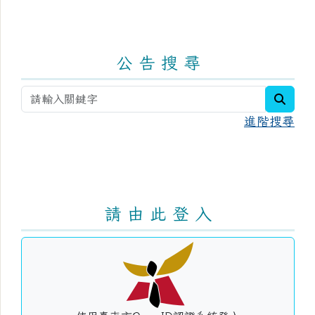
公 告 搜 尋
searc
進階搜尋
請 由 此 登 入