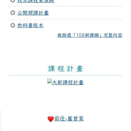
◎
校本課程資源網
◎
公開授課計畫
◎
教科書版本
教務處「108新課綱」完整內容
課 程 計 畫
右邊區域內容
前往-舊首頁