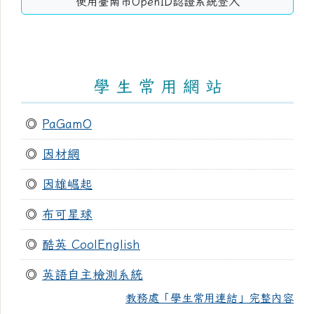
使用臺南市OpenID認證系統登入
學 生 常 用 網 站
◎
PaGamO
◎
因材網
◎
因雄崛起
◎
布可星球
◎
酷英 CoolEnglish
◎
英語自主檢測系統
教務處「學生常用連結」完整內容