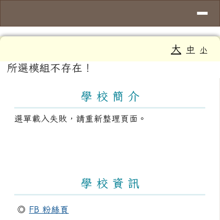
導覽列
臺南市大新國小
跳至主內容區
工具列
大
中
小
頁尾區域
主內容區域
所選模組不存在！
左邊區域內容
學 校 簡 介
選單載入失敗，請重新整理頁面。
學 校 資 訊
◎
FB 粉絲頁