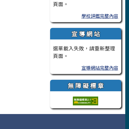
頁面。
學校評鑑完整內容
宣 導 網 站
選單載入失敗，請重新整理
頁面。
宣導網站完整內容
無 障 礙 標 章