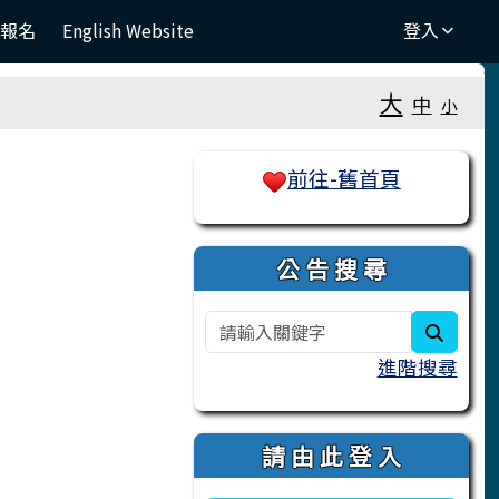
團報名
English Website
登入
大
中
小
右邊區域內容
前往-舊首頁
公 告 搜 尋
search
進階搜尋
請 由 此 登 入