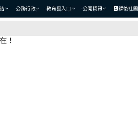
結
公務行政
教育雲入口
公開資訊
課後社
域
在！