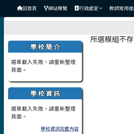
臺南市大新國小
導覽列
跳至主內容區
回首頁
網站導覽
行政處室
教師常用連
工具列
頁尾區域
主內容區
所選模組不存
左邊區域內容
學 校 簡 介
選單載入失敗，請重新整理
頁面。
學 校 資 訊
選單載入失敗，請重新整理
頁面。
學校資訊完整內容